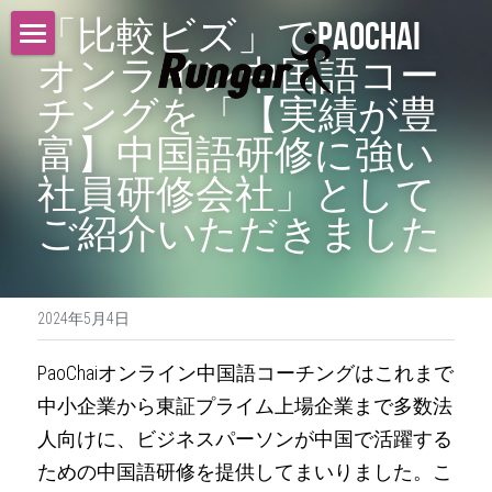
「比較ビズ」でPaoChai
オンライン中国語コー
トップ
チングを「【実績が豊
サービス
富】中国語研修に強い
ニュース
社員研修会社」として
ご紹介いただきました
採用情報
会社概要
2024年5月4日
沿革
PaoChaiオンライン中国語コーチングはこれまで
お問い合わせ
中小企業から東証プライム上場企業まで多数法
人向けに、ビジネスパーソンが中国で活躍する
ための中国語研修を提供してまいりました。こ