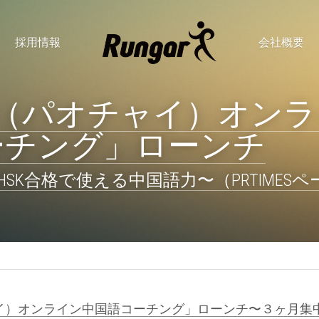
採用情報
会社概要
Chai（パオチャイ）オン
ーチング」ローンチ
SK合格で使える中国語力〜（PRTIMESペ
オチャイ）オンライン中国語コーチング」ローンチ〜３ヶ月集