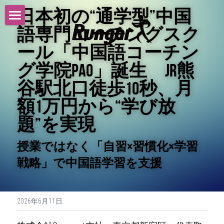
日本初の“通学型”中国
語専門コーチングスク
トップ
ール「中国語コーチン
サービス
グ学院PAO」誕生　JR熊
ニュース
谷駅北口徒歩10秒、月
額1万円から“学び放
採用情報
題”を実現
会社概要
授業ではなく「自習×習慣化×学習
沿革
戦略」で中国語学習を支援
お問い合わせ
2026年6月11日