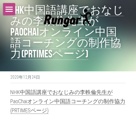
NHK中国語講座でおなじ
みの李軼倫先生が
トップ
PaoChaiオンライン中国
サービス
語コーチングの制作協
ニュース
力(PRTIMESページ)
採用情報
会社概要
2020年12月24日
沿革
NHK中国語講座でおなじみの李軼倫先生が
PaoChaiオンライン中国語コーチングの制作協力
お問い合わせ
(PRTIMESページ)