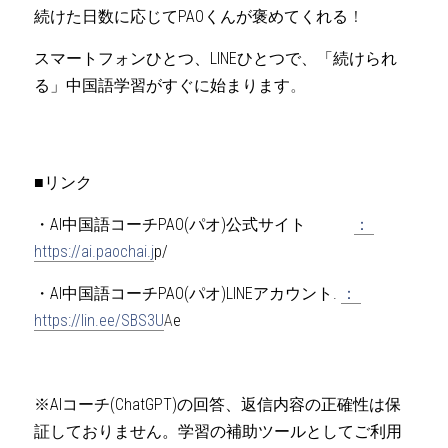
続けた日数に応じてPAOくんが褒めてくれる
！
スマートフォンひとつ、LINEひとつで、「続けられ
る」中国語学習がすぐに始まります
。
■リンク
・AI中国語コーチPAO(パオ)公式サイト　　　
： 
https://ai.paochai.j
p/
・AI中国語コーチPAO(パオ)LINEアカウント. 
： 
https://lin.ee/SBS3U
A
e
※AIコーチ(ChatGPT)の回答、返信内容の正確性は保
証しておりません。学習の補助ツールとしてご利用