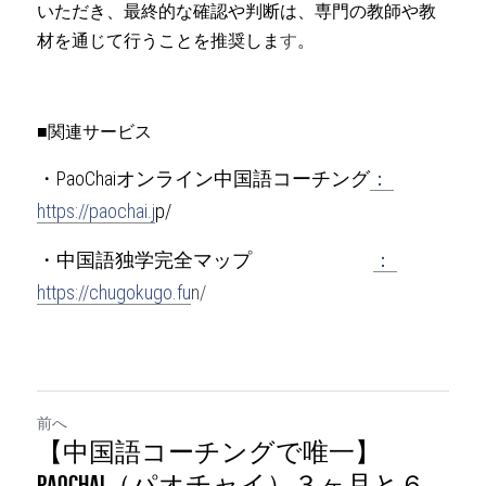
いただき、最終的な確認や判断は、専門の教師や教
材を通じて行うことを推奨しま
す
。
■関連サービス
・PaoChaiオンライン中国語コーチング
： 
https://paochai.j
p/
・中国語独学完全マップ　　　　　　 
： 
https://chugokugo.fu
n/
前へ
【中国語コーチングで唯一】
PaoChai（パオチャイ）３ヶ月と６