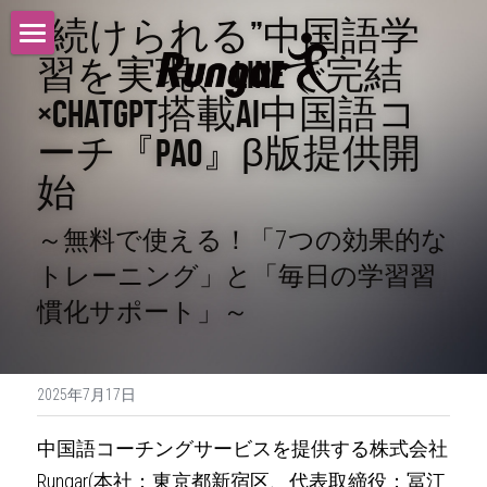
“続けられる”中国語学
習を実現、LINEで完結
トップ
×ChatGPT搭載AI中国語コ
サービス
ーチ『PAO』β版提供開
ニュース
始
採用情報
～無料で使える！「7つの効果的な
トレーニング」と「毎日の学習習
会社概要
慣化サポート」～
沿革
お問い合わせ
2025年7月17日
中国語コーチングサービスを提供する株式会社
Rungar(本社：東京都新宿区、代表取締役：冨江 