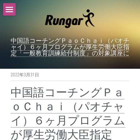
トップ
サービス
中国語コーチングＰａｏＣｈａｉ（パオチ
ャイ）６ヶ月プログラムが厚生労働大臣指
ニュース
定「一般教育訓練給付制度」の対象講座に
採用情報
2022年3月31日
会社概要
中国語コーチングＰａ
沿革
ｏＣｈａｉ（パオチャ
お問い合わせ
イ）６ヶ月プログラム
が厚生労働大臣指定